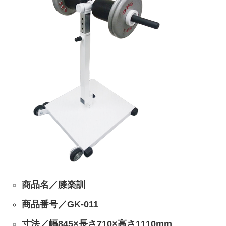
商品名／膝楽訓
商品番号／GK-011
寸法／幅845×長さ710×高さ1110mm