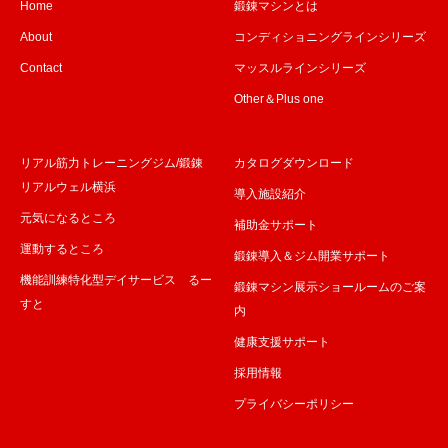
Home
鍛錬マシンとは
About
コンディショニングラインシリーズ
Contact
マッスルラインシリーズ
Other＆Plus one
リアル筋力トレーニングジム/鍛錬
カタログダウンロード
リアルウェル横浜
導入施設紹介
元気になるところ
補助金サポート
運動するところ
鍛錬導入＆ジム開業サポート
機能訓練特化型デイサービス るー
鍛錬マシン展示ショールームのご案
すと
内
健康支援サポート
採用情報
プライバシーポリシー